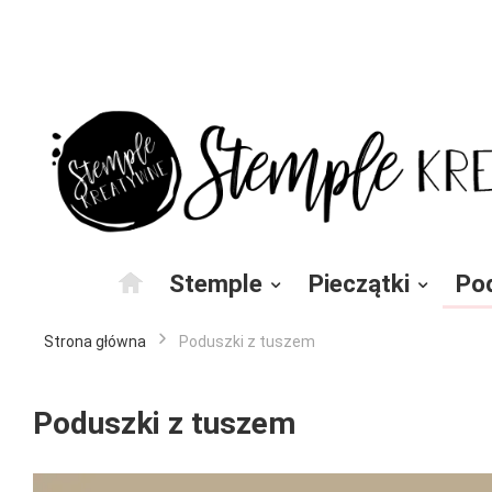
Przejdź
do
treści
Stemple
Pieczątki
Po
Strona główna
Poduszki z tuszem
Poduszki z tuszem