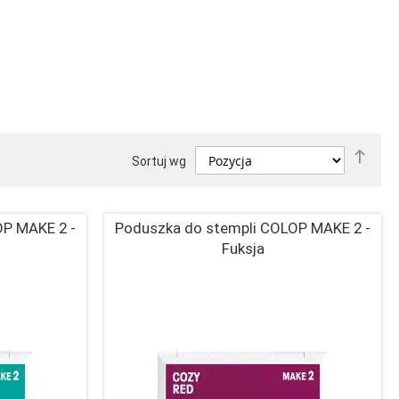
Ust
Sortuj wg
kier
male
OP MAKE 2 -
Poduszka do stempli COLOP MAKE 2 -
Fuksja