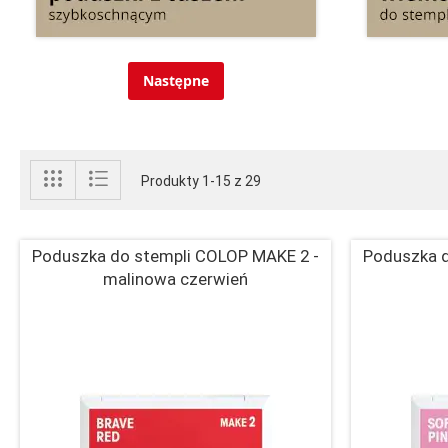
Następne
Zobacz
Siatka
Lista
Produkty
1
-
15
z
29
jako
Poduszka do stempli COLOP MAKE 2 -
Poduszka d
malinowa czerwień