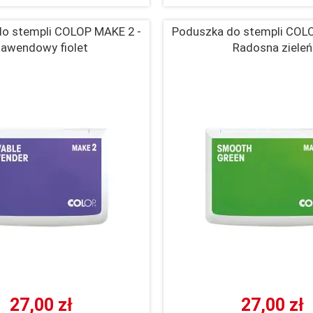
o stempli COLOP MAKE 2 -
Poduszka do stempli COL
awendowy fiolet
Radosna zieleń
27,00 zł
27,00 zł