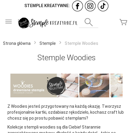
STEMPLE KREATYWNE:
Przejdź
do
Wyszukaj
Mó
treści
Strona główna
Stemple
Stemple Woodies
Stemple Woodies
Z Woodies jesteś przygotowany na każdą okazję. Tworzysz
profesjonalnie kartki, ozdabiasz rękodzieło, kochasz craft lub
chcesz się po prostu pobawić stemplami?
Kolekcje stempli woodies są dla Ciebie! Starannie
zaprojektowane motywy, dbałość o każdy detal - takie są