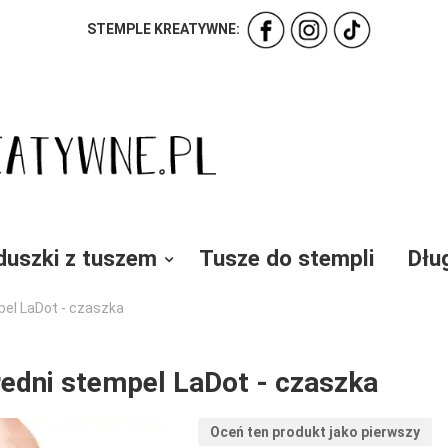
STEMPLE KREATYWNE:
duszki z tuszem
Tusze do stempli
Dłu
el LaDot - czaszka
edni stempel LaDot - czaszka
Oceń ten produkt jako pierwszy