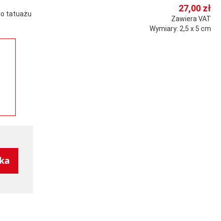
27,00 zł
do tatuażu
Zawiera VAT
Wymiary: 2,5 x 5 cm
yka