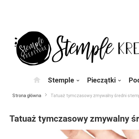
Przejdź
do
treści
Stemple
Pieczątki
Po
Strona główna
Tatuaż tymczasowy zmywalny średni stemp
Tatuaż tymczasowy zmywalny śr
Przejdź
na