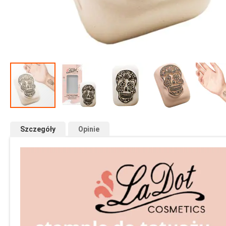
Przejdź
na
Szczegóły
Opinie
początek
galerii