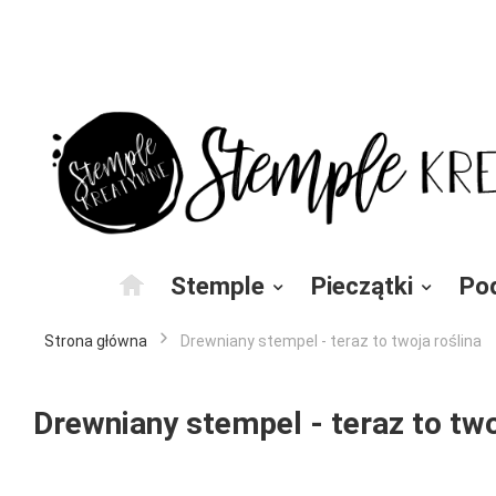
Przejdź
do
treści
Stemple
Pieczątki
Po
Strona główna
Drewniany stempel - teraz to twoja roślina
Drewniany stempel - teraz to two
Przejdź
na