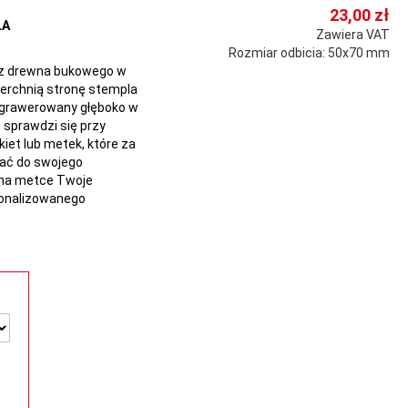
23,00 zł
LA
Zawiera VAT
Rozmiar odbicia: 50x70 mm
 z drewna bukowego w
ierchnią stronę stempla
wygrawerowany głęboko w
 sprawdzi się przy
iet lub metek, które za
ać do swojego
u na metce Twoje
sonalizowanego