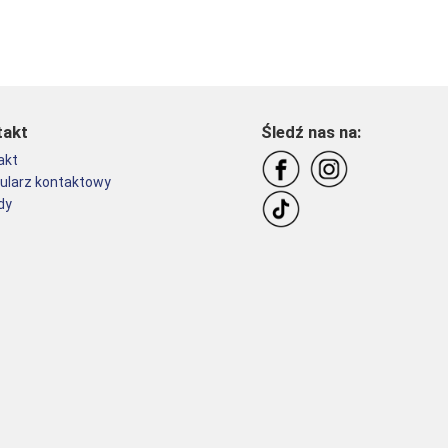
takt
Śledź nas na:
akt
ularz kontaktowy
dy