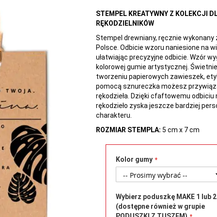
STEMPEL KREATYWNY Z KOLEKCJI D
RĘKODZIELNIKÓW
Stempel drewniany, ręcznie wykonany
Polsce. Odbicie wzoru naniesione na w
ułatwiając precyzyjne odbicie. Wzór 
kolorowej gumie artystycznej. Świetnie
tworzeniu papierowych zawieszek, etyk
pomocą sznureczka możesz przywiąz
rękodzieła. Dzięki cfaftowemu odbici
rękodzieło zyska jeszcze bardziej per
charakteru.
ROZMIAR STEMPLA:
5 cm x 7 cm
Kolor gumy
Wybierz poduszkę MAKE 1 lub 2
(dostępne również w grupie
PODUSZKI Z TUSZEM)