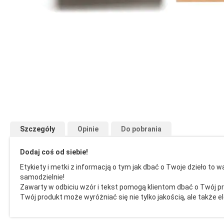
Przejdź
na
początek
galerii
Szczegóły
Opinie
Do pobrania
Dodaj coś od siebie!
Etykiety i metki z informacją o tym jak dbać o Twoje dzieło t
samodzielnie!
Zawarty w odbiciu wzór i tekst pomogą klientom dbać o Twój 
Twój produkt może wyróżniać się nie tylko jakością, ale także