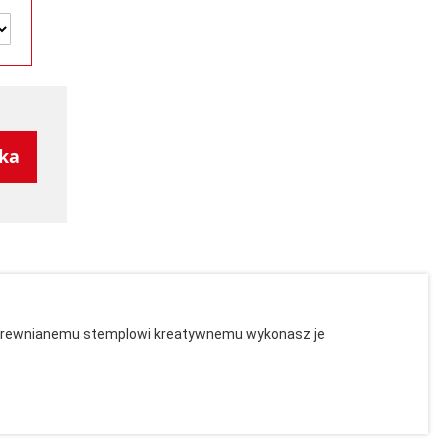
yka
emu drewnianemu stemplowi kreatywnemu wykonasz je