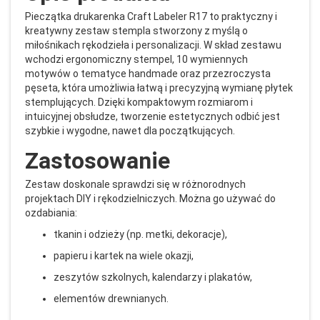
Pieczątka drukarenka Craft Labeler R17 to praktyczny i
kreatywny zestaw stempla stworzony z myślą o
miłośnikach rękodzieła i personalizacji. W skład zestawu
wchodzi ergonomiczny stempel, 10 wymiennych
motywów o tematyce handmade oraz przezroczysta
pęseta, która umożliwia łatwą i precyzyjną wymianę płytek
stemplujących. Dzięki kompaktowym rozmiarom i
intuicyjnej obsłudze, tworzenie estetycznych odbić jest
szybkie i wygodne, nawet dla początkujących.
Zastosowanie
Zestaw doskonale sprawdzi się w różnorodnych
projektach DIY i rękodzielniczych. Można go używać do
ozdabiania:
tkanin i odzieży (np. metki, dekoracje),
papieru i kartek na wiele okazji,
zeszytów szkolnych, kalendarzy i plakatów,
elementów drewnianych.