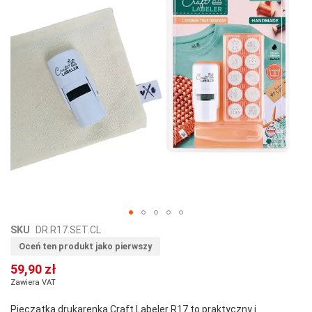
Przejdź
SKU
DR.R17.SET.CL
na
Oceń ten produkt jako pierwszy
początek
59,90 zł
galerii
Zawiera VAT
Pieczątka drukarenka Craft Labeler R17 to praktyczny i