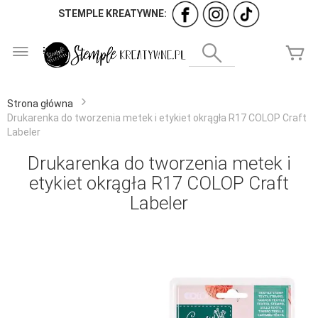
STEMPLE KREATYWNE:
Przejdź
do
Wyszukaj
Mó
treści
Strona główna
Drukarenka do tworzenia metek i etykiet okrągła R17 COLOP Craft
Labeler
Drukarenka do tworzenia metek i
etykiet okrągła R17 COLOP Craft
Labeler
Przejdź
na
koniec
galerii