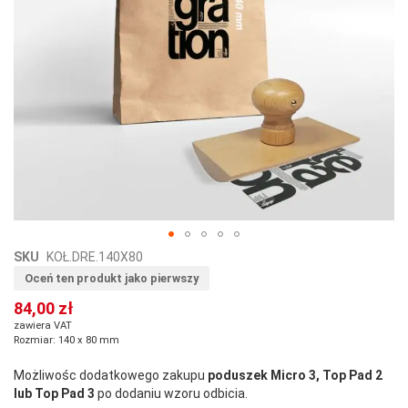
Przejdź
SKU
KOŁ.DRE.140X80
na
Oceń ten produkt jako pierwszy
początek
84,00 zł
galerii
zawiera VAT
Rozmiar: 140 x 80 mm
Możliwośc dodatkowego zakupu
poduszek Micro 3, Top Pad 2
lub Top Pad 3
po dodaniu wzoru odbicia.