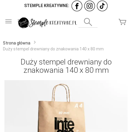
STEMPLE KREATYWNE:
Przejdź
do
Wyszukaj
Mó
treści
Strona główna
Duży stempel drewniany do znakowania 140 x 80 mm
Duży stempel drewniany do
znakowania 140 x 80 mm
Przejdź
na
koniec
galerii