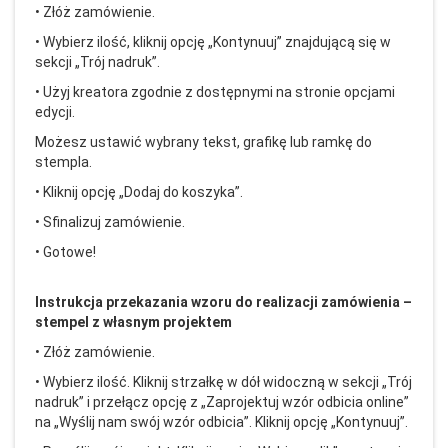
• Z
ł
ó
ż zam
ówienie.
• Wybierz ilo
ść, kliknij opcję
„Kontynuuj” znajduj
ącą się w
sekcji
„Tr
ój nadruk”.
• U
żyj kreatora zgodnie z dostępnymi na stronie opcjami
edycji.
Możesz ustawić wybrany tekst, grafikę lub ramkę do
stempla.
• Kliknij opcj
ę
„Dodaj do koszyka”.
• Sfinalizuj zam
ówienie.
• Gotowe!
Instrukcja przekazania wzoru do realizacji zam
ówienia
–
stempel z w
łasnym projektem
• Z
ł
ó
ż zam
ówienie.
• Wybierz ilo
ść. Kliknij strzałkę w d
ó
ł widoczną w sekcji
„Tr
ój
nadruk” i prze
łącz opcję z
„Zaprojektuj wz
ór odbicia online”
na
„Wy
ślij nam sw
ój wzór odbicia”. Kliknij opcj
ę
„Kontynuuj”.