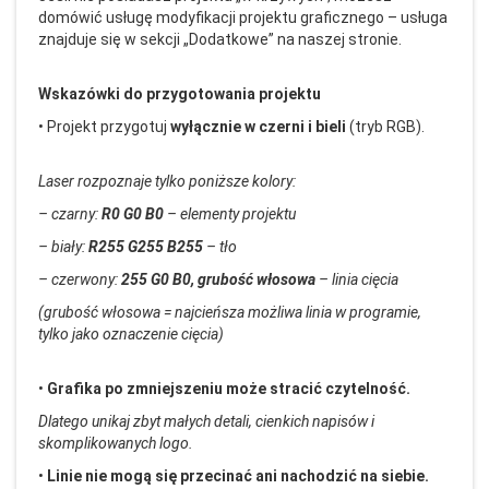
dom
ówi
ć usługę modyfikacji projektu graficznego
– us
ługa
znajduje się w sekcji
„Dodatkowe” na naszej stronie.
Wskaz
ówki do przygotowania projektu
•
Projekt przygotuj
wy
łącznie w czerni i bieli
(tryb RGB).
Laser rozpoznaje tylko poniższe kolory:
–
czarny:
R0 G0 B0
– elementy projektu
– bia
ły:
R255 G255 B255
– t
ło
–
czerwony:
255 G0 B0, grubość włosowa
– linia ci
ęcia
(grubość włosowa = najcieńsza możliwa linia w programie,
tylko jako oznaczenie cięcia)
•
Grafika po zmniejszeniu może stracić czytelność.
Dlatego unikaj zbyt małych detali, cienkich napis
ów i
skomplikowanych logo.
•
Linie nie mog
ą się przecinać ani nachodzić na siebie.