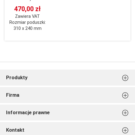
470,00 zł
Zawiera VAT
Rozmiar poduszki:
310 x 240 mm
Produkty
Stemple do ciastek
Firma
Stemple do tłoczenia w papierze
Stemple i poduszki Woodies
O nas
Informacje prawne
Stemple kreatywne
Płatność i dostawa
Pieczątki Little NIO
Nasze nagrody
Warunki zakupów
Poduszki tuszujące do stempli
Kontakt
Do pobrania
Warunki zwrotów