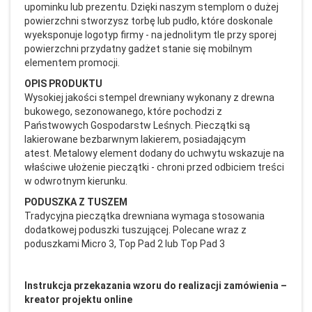
upominku lub prezentu. Dzięki naszym stemplom o dużej
powierzchni stworzysz torbę lub pudło, które doskonale
wyeksponuje logotyp firmy - na jednolitym tle przy sporej
powierzchni przydatny gadżet stanie się mobilnym
elementem promocji.
OPIS PRODUKTU
Wysokiej jakości stempel drewniany wykonany z drewna
bukowego, sezonowanego, które pochodzi z
Państwowych Gospodarstw Leśnych. Pieczątki są
lakierowane bezbarwnym lakierem, posiadającym
atest. Metalowy element dodany do uchwytu wskazuje na
właściwe ułożenie pieczątki - chroni przed odbiciem treści
w odwrotnym kierunku.
PODUSZKA Z TUSZEM
Tradycyjna pieczątka drewniana wymaga stosowania
dodatkowej poduszki tuszującej. Polecane wraz z
poduszkami Micro 3, Top Pad 2 lub Top Pad 3
Instrukcja przekazania wzoru do realizacji zam
ówienia
–
kreator projektu online