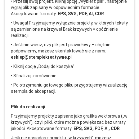
• Prze
ślij sw
ój projekt. Kliknij opcj
ę
„Wybierz plik”, nast
ępnie
wgraj plik zapisany w odpowiednim formacie.
Akceptowane formaty:
EPS, SVG, PDF, AI, CDR
.
• Uwaga! Przyjmujemy wy
łącznie projekty, w kt
órych teksty
s
ą zamienione na krzywe! Brak krzywych = op
ó
źnienie
realizacji.
• Je
śli nie wiesz, czy plik jest prawidłowy
– ch
ętnie
podpowiemy, możesz skontaktować się z nami:
esklep@stemplekreatywne.pl
.
• Kliknij opcj
ę
„Dodaj do koszyka”.
• Sfinalizuj zam
ówienie.
• Po otrzymaniu gotowego pliku przygotujemy wizualizacj
ę
stempla do akceptacji.
Plik do realizacji
Przyjmujemy projekty zapisane jako grafika wektorowa (
„w
krzywych”), czyli pliki, kt
óre mo
żna powiększać bez utraty
jakości. Akceptowane formaty:
EPS, SVG, PDF, AI, CDR
.
Jeśli nie posiadasz projektu
„w krzywych”, mo
żesz