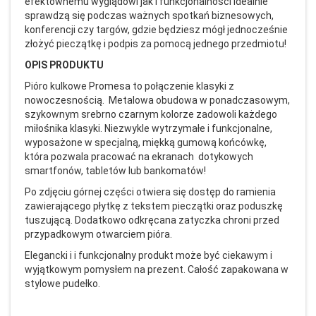
efektownemu wyglądowi jak i funkcjonalności idealnie
sprawdzą się podczas ważnych spotkań biznesowych,
konferencji czy targów, gdzie będziesz mógł jednocześnie
złożyć pieczątkę i podpis za pomocą jednego przedmiotu!
OPIS PRODUKTU
Pióro kulkowe Promesa to połączenie klasyki z
nowoczesnością. Metalowa obudowa w ponadczasowym,
szykownym srebrno czarnym kolorze zadowoli każdego
miłośnika klasyki. Niezwykle wytrzymałe i funkcjonalne,
wyposażone w specjalną, miękką gumową końcówkę,
która pozwala pracować na ekranach dotykowych
smartfonów, tabletów lub bankomatów!
Po zdjęciu górnej części otwiera się dostęp do ramienia
zawierającego płytkę z tekstem pieczątki oraz poduszkę
tuszującą. Dodatkowo odkręcana zatyczka chroni przed
przypadkowym otwarciem pióra.
Elegancki i i funkcjonalny produkt może być ciekawym i
wyjątkowym pomysłem na prezent. Całość zapakowana w
stylowe pudełko.