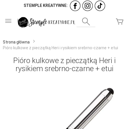
STEMPLE KREATYWNE:
Przejdź
do
Wyszukaj
Mó
treści
Strona główna
Pióro kulkowe z pieczątką Heri i rysikiem srebrno-czarne + etui
Pióro kulkowe z pieczątką Heri i
rysikiem srebrno-czarne + etui
Przejdź
na
koniec
galerii