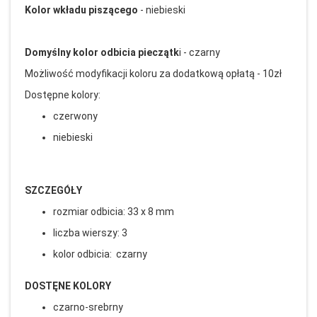
Kolor wkładu piszącego
- niebieski
Domyślny kolor odbicia pieczątk
i - czarny
Możliwość modyfikacji koloru za dodatkową opłatą - 10zł
Dostępne kolory:
czerwony
niebieski
SZCZEGÓŁY
rozmiar odbicia: 33 x 8 mm
liczba wierszy: 3
kolor odbicia: czarny
DOSTĘNE KOLORY
czarno-srebrny