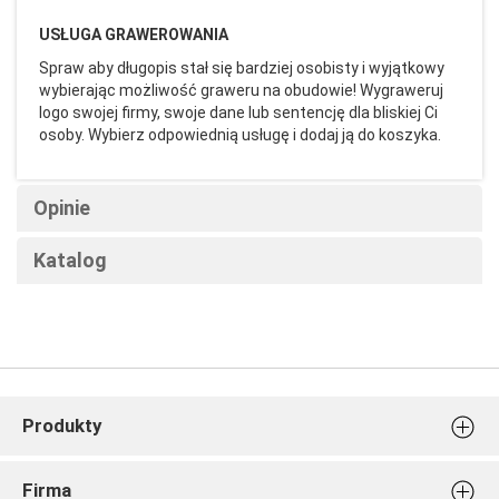
USŁUGA GRAWEROWANIA
Spraw aby długopis stał się bardziej osobisty i wyjątkowy
wybierając możliwość graweru na obudowie! Wygraweruj
logo swojej firmy, swoje dane lub sentencję dla bliskiej Ci
osoby. Wybierz odpowiednią usługę i dodaj ją do koszyka.
Opinie
Katalog
Produkty
Stemple do ciastek
Firma
Stemple do tłoczenia w papierze