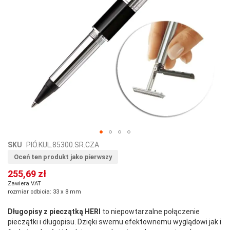
Przejdź
SKU
PIÓ.KUL.85300.SR.CZA
na
Oceń ten produkt jako pierwszy
początek
255,69 zł
galerii
Zawiera VAT
rozmiar odbicia: 33 x 8 mm
Długopisy z pieczątką HERI
to niepowtarzalne połączenie
pieczątki i długopisu. Dzięki swemu efektownemu wyglądowi jak i