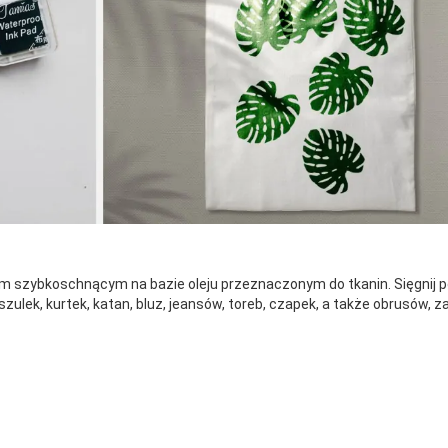
ybkoschnącym na bazie oleju przeznaczonym do tkanin. Sięgnij po s
oszulek, kurtek, katan, bluz, jeansów, toreb, czapek, a także obrusó