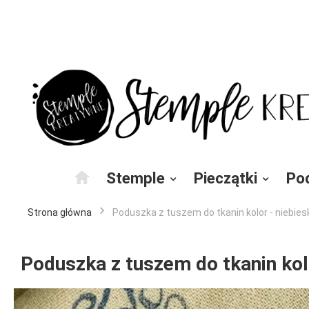
Przejdź
do
treści
Stemple
Pieczątki
Po
Strona główna
Poduszka z tuszem do tkanin kolor - niebies
Poduszka z tuszem do tkanin kol
Przejdź
na