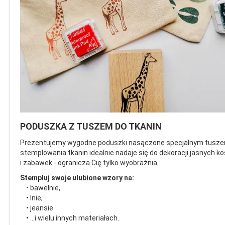
PODUSZKA Z TUSZEM DO TKANIN
Prezentujemy wygodne poduszki nasączone specjalnym tuszem sz
stemplowania tkanin idealnie nadaje się do dekoracji jasnych k
i zabawek - ogranicza Cię tylko wyobraźnia.
Stempluj swoje ulubione wzory na:
• bawełnie,
• lnie,
• jeansie
• ...i wielu innych materiałach.