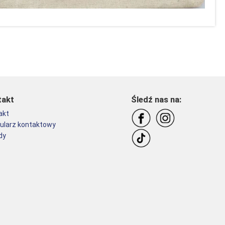
takt
Śledź nas na:
akt
ularz kontaktowy
dy