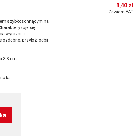
8,40 zł
Zawiera VAT
zem szybkoschnącym na
Charakteryzuje się
cą wyraźne i
e ozdobne, przyłóż, odbij
x 3,3 cm
inuta
yka