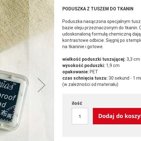
PODUSZKA Z TUSZEM DO TKANIN
Poduszka nasączona specjalnym tus
bazie oleju przeznaczonym do tkanin. 
udoskonaloną formułą chemiczną dają
kontrastowe odbicie. Sięgnij po stempl
na tkaninie i gotowe.
wielkość poduszki tuszującej:
3,3 cm 
wysokość poduszki:
1,9 cm
opakowanie:
PET
czas schnięcia tuszu:
30 sekund - 1 m
(w zależności od materiału)
ilość
Dodaj do kosz