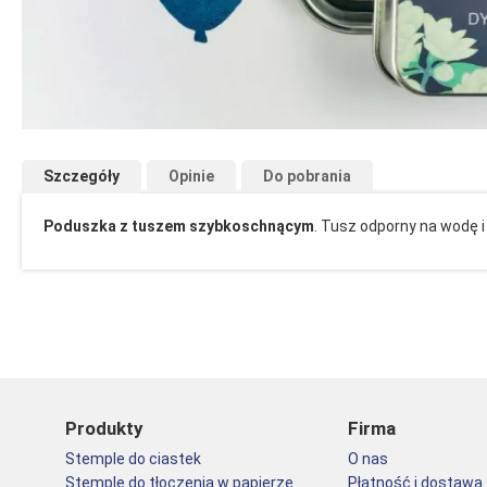
Przejdź
na
Szczegóły
Opinie
Do pobrania
początek
galerii
Poduszka z tuszem szybkoschnącym
. Tusz odporny na wodę i
Produkty
Firma
Stemple do ciastek
O nas
Stemple do tłoczenia w papierze
Płatność i dostawa