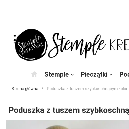
Przejdź
do
treści
Stemple
Pieczątki
Po
Strona główna
Poduszka z tuszem szybkoschnącym kolor: n
Poduszka z tuszem szybkoschnąc
Przejdź
na