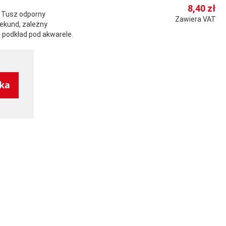
8,40 zł
 Tusz odporny
Zawiera VAT
sekund, zależny
o podkład pod akwarele.
yka