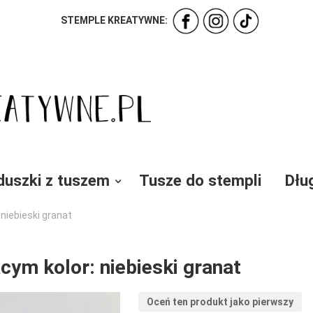
STEMPLE KREATYWNE:
duszki z tuszem
Tusze do stempli
Dłu
iebieski granat
ym kolor: niebieski granat
Oceń ten produkt jako pierwszy