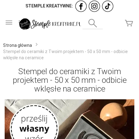
STEMPLE KREATYWNE:
Przejdź
do
Wyszukaj
Mó
treści
Strona główna
Stempel do ceramiki z Twoim projektem - 50 x 50 mm - odbicie
wklęsłe na ceramice
Stempel do ceramiki z Twoim
projektem - 50 x 50 mm - odbicie
wklęsłe na ceramice
Przejdź
na
koniec
galerii