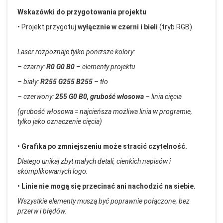
Wskaz
ówki do przygotowania projektu
•
Projekt przygotuj
wy
łącznie w czerni i bieli
(tryb RGB).
Laser rozpoznaje tylko poniższe kolory:
–
czarny:
R0 G0 B0
– elementy projektu
– bia
ły:
R255 G255 B255
– t
ło
–
czerwony:
255 G0 B0, grubość włosowa
– linia ci
ęcia
(grubość włosowa = najcieńsza możliwa linia w programie,
tylko jako oznaczenie cięcia)
•
Grafika po zmniejszeniu może stracić czytelność.
Dlatego unikaj zbyt małych detali, cienkich napis
ów i
skomplikowanych logo.
•
Linie nie mog
ą się przecinać ani nachodzić na siebie.
Wszystkie elementy muszą być poprawnie połączone, bez
przerw i błęd
ów.