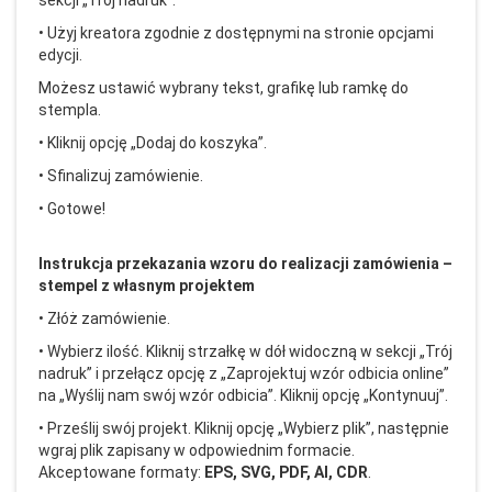
• U
żyj kreatora zgodnie z dostępnymi na stronie opcjami
edycji.
Możesz ustawić wybrany tekst, grafikę lub ramkę do
stempla.
• Kliknij opcj
ę
„Dodaj do koszyka”.
• Sfinalizuj zam
ówienie.
• Gotowe!
Instrukcja przekazania wzoru do realizacji zam
ówienia
–
stempel z w
łasnym projektem
• Z
ł
ó
ż zam
ówienie.
• Wybierz ilo
ść. Kliknij strzałkę w d
ó
ł widoczną w sekcji
„Tr
ój
nadruk” i prze
łącz opcję z
„Zaprojektuj wz
ór odbicia online”
na
„Wy
ślij nam sw
ój wzór odbicia”. Kliknij opcj
ę
„Kontynuuj”.
• Prze
ślij sw
ój projekt. Kliknij opcj
ę
„Wybierz plik”, nast
ępnie
wgraj plik zapisany w odpowiednim formacie.
Akceptowane formaty:
EPS, SVG, PDF, AI, CDR
.