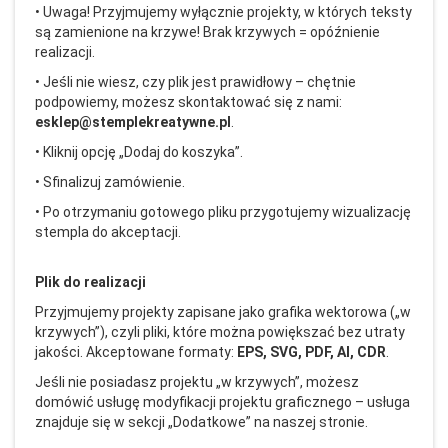
• Uwaga! Przyjmujemy wy
łącznie projekty, w kt
órych teksty
s
ą zamienione na krzywe! Brak krzywych = op
ó
źnienie
realizacji.
• Je
śli nie wiesz, czy plik jest prawidłowy
– ch
ętnie
podpowiemy, możesz skontaktować się z nami:
esklep@stemplekreatywne.pl
.
• Kliknij opcj
ę
„Dodaj do koszyka”.
• Sfinalizuj zam
ówienie.
• Po otrzymaniu gotowego pliku przygotujemy wizualizacj
ę
stempla do akceptacji.
Plik do realizacji
Przyjmujemy projekty zapisane jako grafika wektorowa (
„w
krzywych”), czyli pliki, kt
óre mo
żna powiększać bez utraty
jakości. Akceptowane formaty:
EPS, SVG, PDF, AI, CDR
.
Jeśli nie posiadasz projektu
„w krzywych”, mo
żesz
dom
ówi
ć usługę modyfikacji projektu graficznego
– us
ługa
znajduje się w sekcji
„Dodatkowe” na naszej stronie.