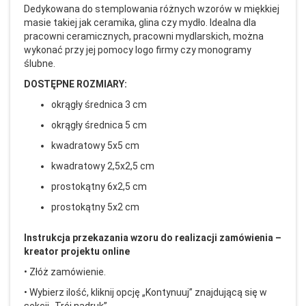
Dedykowana do stemplowania różnych wzorów w miękkiej
masie takiej jak ceramika, glina czy mydło. Idealna dla
pracowni ceramicznych, pracowni mydlarskich, można
wykonać przy jej pomocy logo firmy czy monogramy
ślubne.
DOSTĘPNE ROZMIARY:
okrągły średnica 3 cm
okrągły średnica 5 cm
kwadratowy 5x5 cm
kwadratowy 2,5x2,5 cm
prostokątny 6x2,5 cm
prostokątny 5x2 cm
Instrukcja przekazania wzoru do realizacji zam
ówienia
–
kreator projektu online
• Z
ł
ó
ż zam
ówienie.
• Wybierz ilo
ść, kliknij opcję
„Kontynuuj” znajduj
ącą się w
sekcji
„Tr
ój nadruk”.