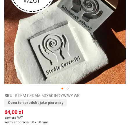
Przejdź
SKU
STEM.CERAM.50X50.INDYW.WY.WK
na
Oceń ten produkt jako pierwszy
początek
64,00 zł
galerii
zawiera VAT
Rozmiar odbicia: 50 x 50 mm