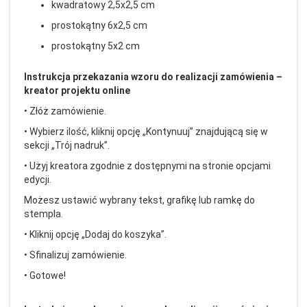
kwadratowy 2,5x2,5 cm
prostokątny 6x2,5 cm
prostokątny 5x2 cm
Instrukcja przekazania wzoru do realizacji zam
ówienia
–
kreator projektu online
• Z
ł
ó
ż zam
ówienie.
• Wybierz ilo
ść, kliknij opcję
„Kontynuuj” znajduj
ącą się w
sekcji
„Tr
ój nadruk”.
• U
żyj kreatora zgodnie z dostępnymi na stronie opcjami
edycji.
Możesz ustawić wybrany tekst, grafikę lub ramkę do
stempla.
• Kliknij opcj
ę
„Dodaj do koszyka”.
• Sfinalizuj zam
ówienie.
• Gotowe!