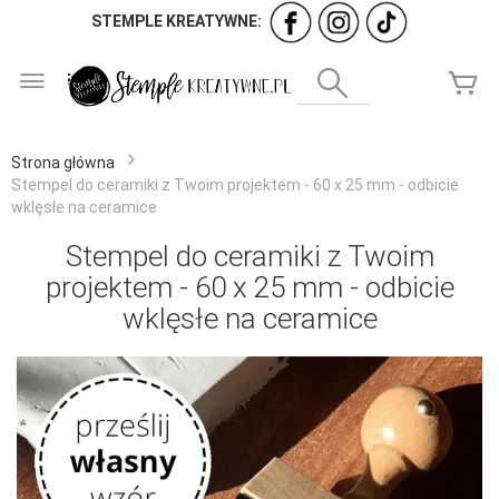
STEMPLE KREATYWNE:
Przejdź
do
Wyszukaj
Mó
treści
Strona główna
Stempel do ceramiki z Twoim projektem - 60 x 25 mm - odbicie
wklęsłe na ceramice
Stempel do ceramiki z Twoim
projektem - 60 x 25 mm - odbicie
wklęsłe na ceramice
Przejdź
na
koniec
galerii