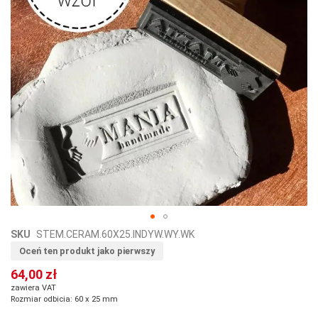
Przejdź
SKU
STEM.CERAM.60X25.INDYW.WY.WK
na
Oceń ten produkt jako pierwszy
początek
64,00 zł
galerii
zawiera VAT
Rozmiar odbicia: 60 x 25 mm