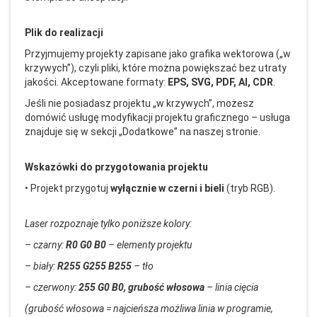
Plik do realizacji
Przyjmujemy projekty zapisane jako grafika wektorowa (
„w
krzywych”), czyli pliki, kt
óre mo
żna powiększać bez utraty
jakości. Akceptowane formaty:
EPS, SVG, PDF, AI, CDR
.
Jeśli nie posiadasz projektu
„w krzywych”, mo
żesz
dom
ówi
ć usługę modyfikacji projektu graficznego
– us
ługa
znajduje się w sekcji
„Dodatkowe” na naszej stronie.
Wskaz
ówki do przygotowania projektu
•
Projekt przygotuj
wy
łącznie w czerni i bieli
(tryb RGB).
Laser rozpoznaje tylko poniższe kolory:
–
czarny:
R0 G0 B0
– elementy projektu
– bia
ły:
R255 G255 B255
– t
ło
–
czerwony:
255 G0 B0, grubość włosowa
– linia ci
ęcia
(grubość włosowa = najcieńsza możliwa linia w programie,