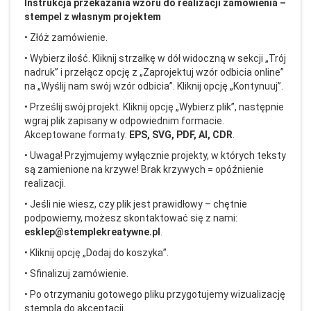
Instrukcja przekazania wzoru do realizacji zam
ówienia
–
stempel z w
łasnym projektem
• Z
ł
ó
ż zam
ówienie.
• Wybierz ilo
ść. Kliknij strzałkę w d
ó
ł widoczną w sekcji
„Tr
ój
nadruk” i prze
łącz opcję z
„Zaprojektuj wz
ór odbicia online”
na
„Wy
ślij nam sw
ój wzór odbicia”. Kliknij opcj
ę
„Kontynuuj”.
• Prze
ślij sw
ój projekt. Kliknij opcj
ę
„Wybierz plik”, nast
ępnie
wgraj plik zapisany w odpowiednim formacie.
Akceptowane formaty:
EPS, SVG, PDF, AI, CDR
.
• Uwaga! Przyjmujemy wy
łącznie projekty, w kt
órych teksty
s
ą zamienione na krzywe! Brak krzywych = op
ó
źnienie
realizacji.
• Je
śli nie wiesz, czy plik jest prawidłowy
– ch
ętnie
podpowiemy, możesz skontaktować się z nami:
esklep@stemplekreatywne.pl
.
• Kliknij opcj
ę
„Dodaj do koszyka”.
• Sfinalizuj zam
ówienie.
• Po otrzymaniu gotowego pliku przygotujemy wizualizacj
ę
stempla do akceptacji.