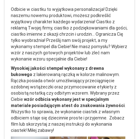
Odbicie w ciastku to wyjątkowa personalizacja! Dzięki
naszemu nowemu produktowi, możesz podkreślić
wyjątkowy charakter każdego wydarzenia! Ciastko z
reklamą Twojej firmy, ciastko z podziękowaniami dla gości,
ciastko imienne z okazji chrzcin i urodzin... Ogranicza Cię
tylko wyobraźnia! Prześlij nam swój projekt, a my
wykonamy stempel dla Ciebie! Nie masz pomysłu? Wybierz
wzór z naszych gotowych projektów lub zleć nam
wykonanie wzoru specjalnie dla Ciebie!
Wysokiej jakości stempel wykonany z drewna
bukowego
z lakierowaną rączką w kolorze malinowym.
Rączka posiada otwór umożliwiający przeciągnięcie
ozdobnej wstążeczki oraz przymocowanie etykiety z
osobistą notatką czy odbitym wzorem. Wybrany przez
Ciebie
wzór odbicia wykonany jest w specjalnym
materiale posiadającym atest do znakowania żywności
.
Wszystko to sprawia, że wykonanie ciastek z własnym
odbiciem staje się dziecinnie proste i przyjemne. Zobacz
film lub skorzystaj z naszej instrukcji do wykonania
ciastek! Miłej zabawy!