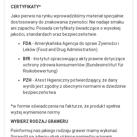
CERTYFIKATY*
Jako pierwsi na rynku wprowadziliśmy materiał specjalnie
dostosowany do znakowania żywności. Nie nadaje smaku
ani zapachu. Posiada certyfikaty świadczące o wysokiej
jakości, standardach oraz bezpieczeństwie.
FDA
- Amerykańska Agencja do spraw Żywności i
Leków (Food and Drug Administration)
BfR
- Instytut opracowujący akty prawne dotyczące
ochrony zdrowia konsumentów (Bundesinstitut für
Risikobewertung)
PZH
- Atest Higieniczny potwierdzający, że dany
wyrób jest zgodny z obecnymi normami w dziedzinie
bezpieczeństwa
*w formie oświadczenia na fakturze, że produkt spełnia
wyżej wymienione normy
WYBIERZ RODZAJ GRAWERU
Poinformuj nas jakiego rodzaju grawer mamy wykonać.
Sprawdź na zdjęciu obok różnicę pomiędzy wzorem