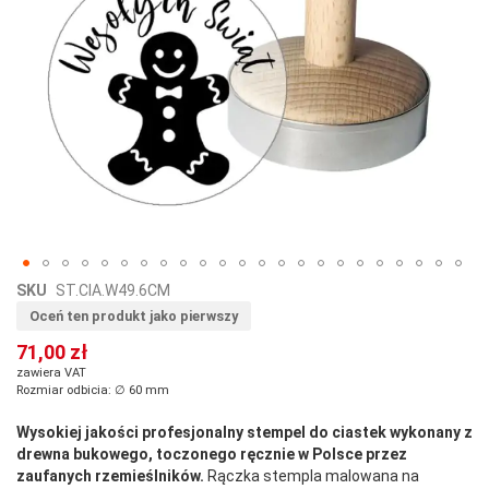
Przejdź
SKU
ST.CIA.W49.6CM
na
Oceń ten produkt jako pierwszy
początek
71,00 zł
galerii
zawiera VAT
Rozmiar odbicia: ∅ 60 mm
Wysokiej jakości profesjonalny stempel do ciastek
wykonany z
drewna bukowego, toczonego ręcznie w Polsce przez
zaufanych rzemieślników.
Rączka stempla malowana na