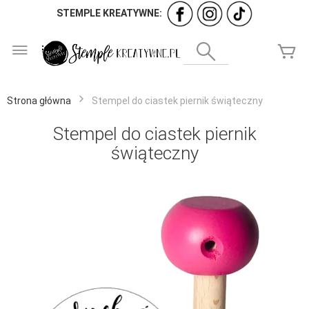
STEMPLE KREATYWNE:
Przejdź
do
Wyszukaj
Mó
treści
Strona główna
Stempel do ciastek piernik świąteczny
Stempel do ciastek piernik
świąteczny
Przejdź
na
koniec
galerii