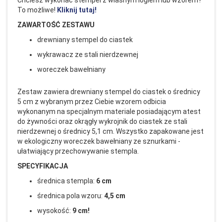
Chciesz wykonać stempel z własnym logiem lub wzorem?
To możliwe!
Kliknij tutaj!
ZAWARTOŚĆ ZESTAWU
drewniany stempel do ciastek
wykrawacz ze stali nierdzewnej
woreczek bawełniany
Zestaw zawiera drewniany stempel do ciastek o średnicy
5 cm z wybranym przez Ciebie wzorem odbicia
wykonanym na specjalnym materiale posiadającym atest
do żywności oraz okrągły wykrojnik do ciastek ze stali
nierdzewnej o średnicy 5,1 cm. Wszystko zapakowane jest
w ekologiczny woreczek bawełniany ze sznurkami -
ułatwiający przechowywanie stempla.
SPECYFIKACJA
średnica stempla:
6 cm
średnica pola wzoru:
4
,5 cm
wysokość:
9 cm!