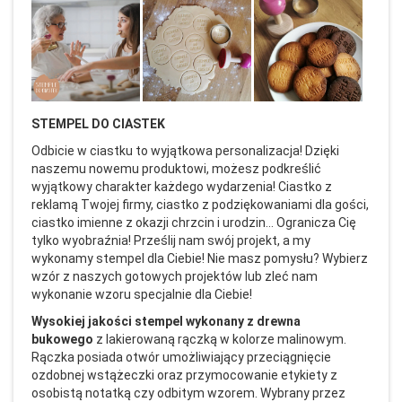
STEMPEL DO CIASTEK
Odbicie w ciastku to wyjątkowa personalizacja! Dzięki
naszemu nowemu produktowi, możesz podkreślić
wyjątkowy charakter każdego wydarzenia! Ciastko z
reklamą Twojej firmy, ciastko z podziękowaniami dla gości,
ciastko imienne z okazji chrzcin i urodzin... Ogranicza Cię
tylko wyobraźnia! Prześlij nam swój projekt, a my
wykonamy stempel dla Ciebie! Nie masz pomysłu? Wybierz
wzór z naszych gotowych projektów lub zleć nam
wykonanie wzoru specjalnie dla Ciebie!
Wysokiej jakości stempel wykonany z drewna
bukowego
z lakierowaną rączką w kolorze malinowym.
Rączka posiada otwór umożliwiający przeciągnięcie
ozdobnej wstążeczki oraz przymocowanie etykiety z
osobistą notatką czy odbitym wzorem. Wybrany przez