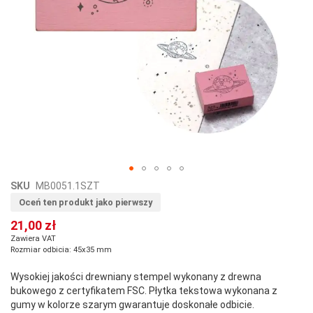
Przejdź
SKU
MB0051.1SZT
na
Oceń ten produkt jako pierwszy
początek
21,00 zł
galerii
Zawiera VAT
Rozmiar odbicia: 45x35 mm
Wysokiej jakości drewniany stempel wykonany z drewna
bukowego z certyfikatem FSC. Płytka tekstowa wykonana z
gumy w kolorze szarym gwarantuje doskonałe odbicie.