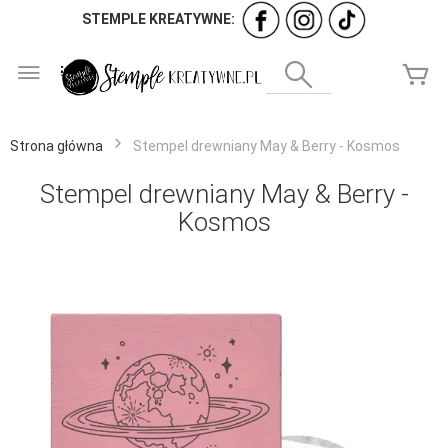
STEMPLE KREATYWNE:
Przejdź
do
Wyszukaj
Mó
treści
Strona główna
Stempel drewniany May & Berry - Kosmos
Stempel drewniany May & Berry -
Kosmos
Przejdź
na
koniec
galerii