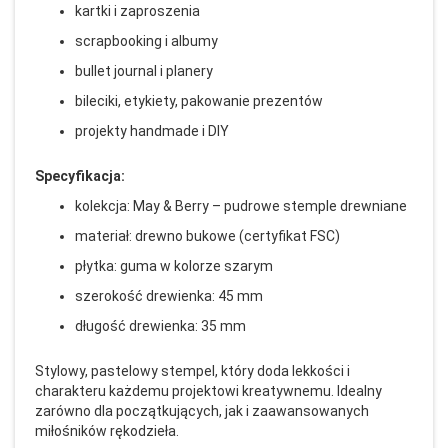
kartki i zaproszenia
scrapbooking i albumy
bullet journal i planery
bileciki, etykiety, pakowanie prezentów
projekty handmade i DIY
Specyfikacja:
kolekcja: May & Berry – pudrowe stemple drewniane
materiał: drewno bukowe (certyfikat FSC)
płytka: guma w kolorze szarym
szerokość drewienka: 45 mm
długość drewienka: 35 mm
Stylowy, pastelowy stempel, który doda lekkości i
charakteru każdemu projektowi kreatywnemu. Idealny
zarówno dla początkujących, jak i zaawansowanych
miłośników rękodzieła.