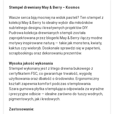
Stempel drewniany May & Berry – Kosmos
Wasze serca biją mocniej na widok pasteli? Ten stempel z
kolekcji May & Berry to idealny wybór dla miłośników
subtelnego designu i kreatywnych projektów DIY.
Pudrowa kolekcja drewnianych stempli została
zaprojektowana przez blogerki May & Berry i łączy modne
motywy inspirowane naturą — takie jak monstera, kwiaty,
kaktus czy wieloryb. Doskonale sprawdzi się w papeterii,
scrapbookingu oraz dekorowaniu prezentów.
Wysoka jakość wykonania
Stempel wykonany jest z litego drewna bukowego z
certyfikatem FSC, co gwarantuje trwałość, wygodę
użytkowania oraz dbałość o środowisko. Ergonomiczny
kształt zapewnia komfort podczas stemplowania.
Szara gumowa płytka stemplująca odpowiada za wyraźne
i precyzyjne odbicie — idealne zarówno do tuszy wodnych,
pigmentowych, jak i kredowych.
Zastosowanie: