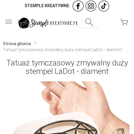
STEMPLE KREATYWNE:
Przejdź
do
Wyszukaj
Mó
treści
Strona główna
Tatuaż tymczasowy zmywalny duży stempel LaDot - diament
Tatuaż tymczasowy zmywalny duży
stempel LaDot - diament
Przejdź
na
koniec
galerii