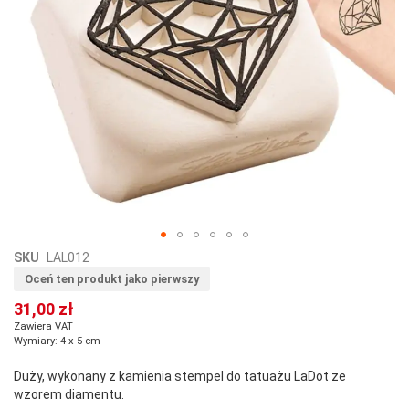
Przejdź
SKU
LAL012
na
Oceń ten produkt jako pierwszy
początek
31,00 zł
galerii
Zawiera VAT
Wymiary: 4 x 5 cm
Duży, wykonany z kamienia stempel do tatuażu LaDot ze
wzorem diamentu.