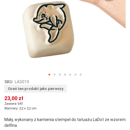
Przejdź
SKU
LAS019
na
Oceń ten produkt jako pierwszy
początek
23,00 zł
galerii
Zawiera VAT
Wymiary: 2,2 x 2,2 cm
Mały, wykonany z kamienia stempel do tatuażu LaDot ze wzorem
delfina.