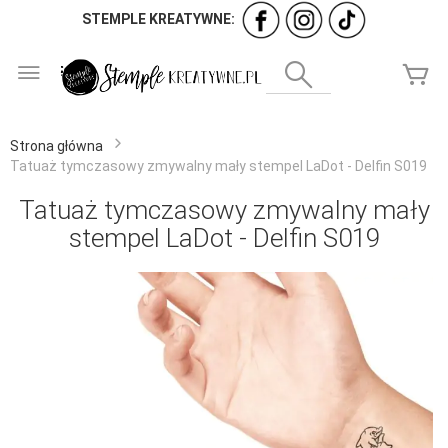
STEMPLE KREATYWNE:
Przejdź
do
Wyszukaj
Mó
treści
Strona główna
Tatuaż tymczasowy zmywalny mały stempel LaDot - Delfin S019
Tatuaż tymczasowy zmywalny mały
stempel LaDot - Delfin S019
Przejdź
na
koniec
galerii