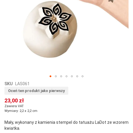
Przejdź
SKU
LAS061
na
Oceń ten produkt jako pierwszy
początek
23,00 zł
galerii
Zawiera VAT
Wymiary: 2,2 x 2,2 cm
Mały, wykonany z kamienia stempel do tatuażu LaDot ze wzorem
kwiatka.