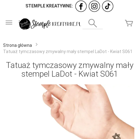
STEMPLE KREATYWNE:
Przejdź
do
Wyszukaj
Mó
treści
Strona główna
Tatuaż tymczasowy zmywalny mały stempel LaDot - Kwiat S061
Tatuaż tymczasowy zmywalny mały
stempel LaDot - Kwiat S061
Przejdź
na
koniec
galerii