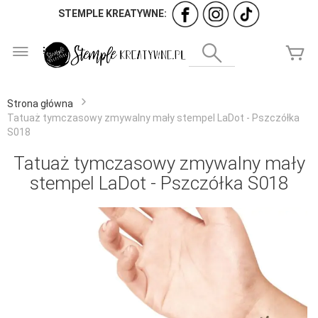
STEMPLE KREATYWNE:
Przejdź
do
Wyszukaj
Mó
treści
Strona główna
Tatuaż tymczasowy zmywalny mały stempel LaDot - Pszczółka
S018
Tatuaż tymczasowy zmywalny mały
stempel LaDot - Pszczółka S018
Przejdź
na
koniec
galerii