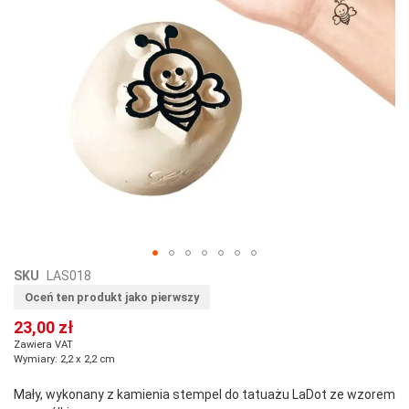
Przejdź
SKU
LAS018
na
Oceń ten produkt jako pierwszy
początek
23,00 zł
galerii
Zawiera VAT
Wymiary: 2,2 x 2,2 cm
Mały, wykonany z kamienia stempel do tatuażu LaDot ze wzorem