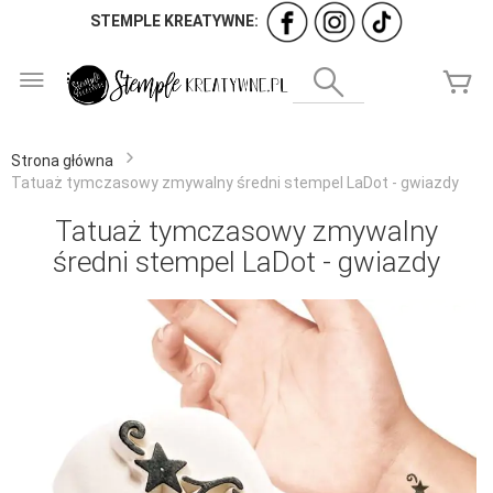
STEMPLE KREATYWNE:
Przejdź
do
Wyszukaj
Mó
treści
Strona główna
Tatuaż tymczasowy zmywalny średni stempel LaDot - gwiazdy
Tatuaż tymczasowy zmywalny
średni stempel LaDot - gwiazdy
Przejdź
na
koniec
galerii