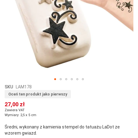
Przejdź
SKU
LAM178
na
Oceń ten produkt jako pierwszy
początek
27,00 zł
galerii
Zawiera VAT
Wymiary: 2,5 x 5 cm
Średni, wykonany z kamienia stempel do tatuażu LaDot ze
wzorem gwiazd.